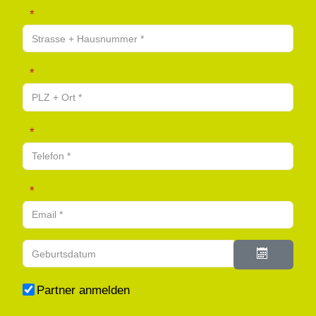
Strasse + Hausnummer
PLZ + Ort
Telefon
Email
Geburtsdatum
Kalender ö
Partner anmelden